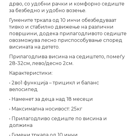
дрво, со удобни рачки и комфорно седиште
за безбедно и удобно возење.
Гумените тркала од 10 инчи обезбедуваат
тивко и стабилно движење на различни
површини, додека прилагодливото седиште
овозможува лесно приспособување според
висината на детето.
Прилагодлива висина на седиштето, помеѓу
28-32см, лево/десно 2см.
Карактеристики:
• 2во1 функција – трицикл и баланс
велосипед
• Наменет за деца над 18 месеци
• Максимална носивост: 25кг
• Прилагодливо седиште по висина и
должина
• Гумени тркала од 10 инчи