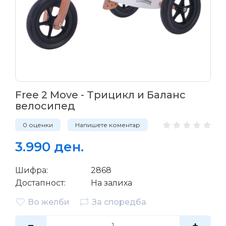
Free 2 Move - Трицикл и Баланс
велосипед
0 оценки
Напишете коментар
3.990 ден.
Шифра:
2868
Достапност:
На залиха
Во желби
За споредба