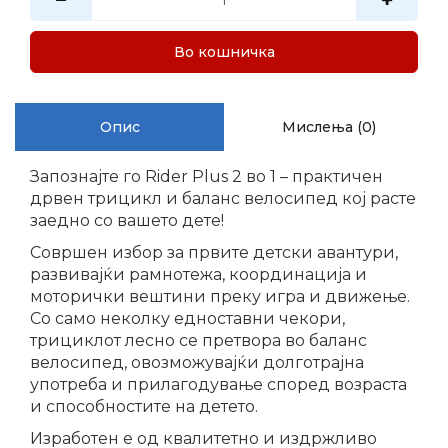
Во кошничка
Опис
Мислења (0)
Запознајте го Rider Plus 2 во 1 – практичен
дрвен трицикл и баланс велосипед кој расте
заедно со вашето дете!
Совршен избор за првите детски авантури,
развивајќи рамнотежа, координација и
моторички вештини преку игра и движење.
Со само неколку едноставни чекори,
трициклот лесно се претвора во баланс
велосипед, овозможувајќи долготрајна
употреба и прилагодување според возраста
и способностите на детето.
Изработен е од квалитетно и издржливо