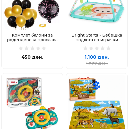
Комплет балони за
Bright Starts - Бебешка
роденденска прослава
подлога со играчки
450 ден.
1.100 ден.
1.700 ден.