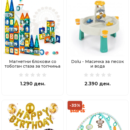
Магнетни блокови со
Dolu - Масичка за песок
тобоган стаза за топчиња
и вода
97 делови
1.290 ден.
2.390 ден.
-35%