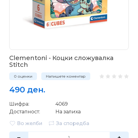
Clementoni - Коцки сложувалка
Stitch
0 оценки
Напишете коментар
490 ден.
Шифра:
4069
Достапност:
На залиха
Во желби
За споредба