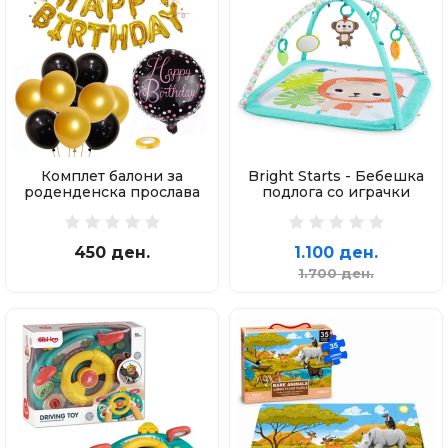
Комплет балони за
Bright Starts - Бебешка
роденденска прослава
подлога со играчки
450 ден.
1.100 ден.
1.700 ден.