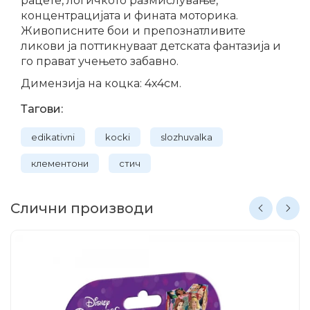
рацете, логичкото размислување,
концентрацијата и фината моторика.
Живописните бои и препознатливите
ликови ја поттикнуваат детската фантазија и
го прават учењето забавно.
Димензија на коцка: 4х4см.
Тагови:
edikativni
kocki
slozhuvalka
клементони
стич
Слични производи