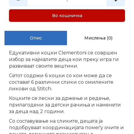
Во кошничка
Опис
Мислења (0)
Едукативни коцки Clementoni се совршен
избор за најмалите деца кои преку игра ги
развиваат своите вештини.
Сетот содржи 6 коцки со кои може да се
состават 6 различни слики со омилените
ликови од Stitch.
Коцките се лесни за држење и редење,
прилагодени за детски рачиња и наменети
за деца над 2 години.
Со составување на сликите, децата ја
подобруваат координацијата помеѓу очите и