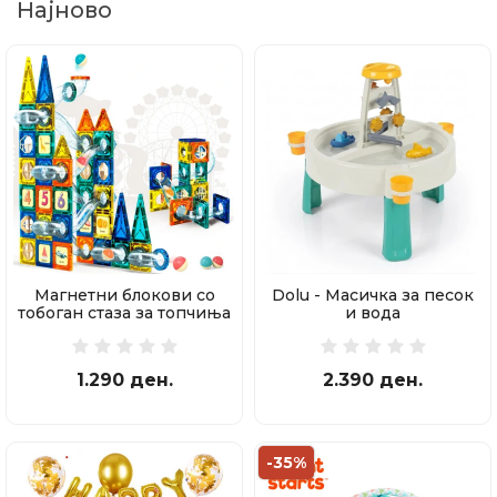
Најново
Магнетни блокови со
Dolu - Масичка за песок
тобоган стаза за топчиња
и вода
97 делови
1.290 ден.
2.390 ден.
-35%