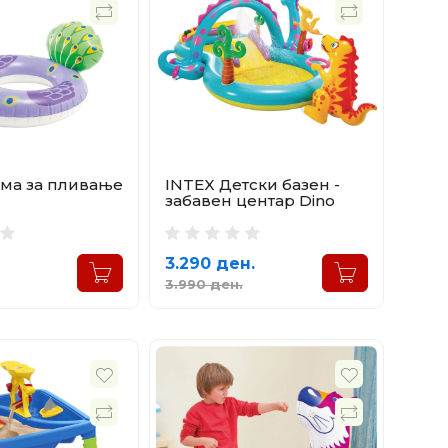
ума за пливање
INTEX Детски базен -
забавен центар Dino
Play
3.290 ден.
3.990 ден.