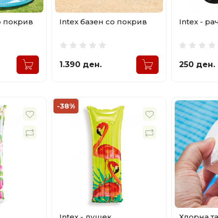
со покрив
Intex базен со покрив
Intex - р
1.390 ден.
250 ден.
-38%
Intex - душек
Хлорна т