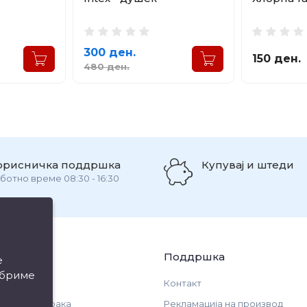
300 ден.
150 ден.
480 ден.
орисничка поддршка
Купувај и штеди
ботно време 08:30 - 16:30
ации
Поддршка
е
обриме
Контакт
и за испорака
Рекламација на производ