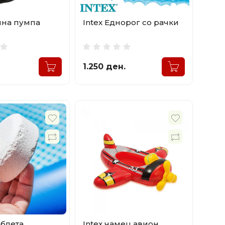
ачна пумпа
Intex Еднорог со рачки
1.250 ден.
аблета
Intex чамец авион