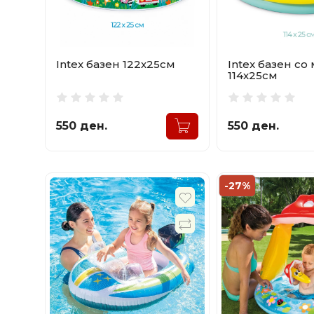
Intex базен 122х25см
Intex базен со
114х25см
550 ден.
550 ден.
-27%