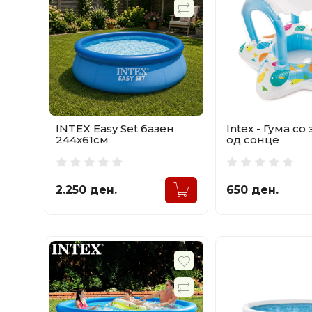
INTEX Easy Set базен
Intex - Гума со
244x61см
од сонце
2.250 ден.
650 ден.