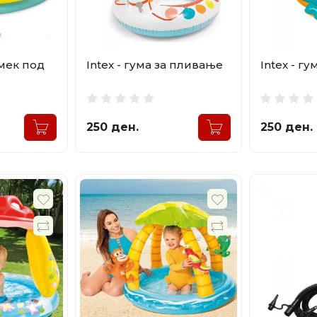
 мек под
Intex - гума за пливање
Intex - г
250 ден.
250 ден.