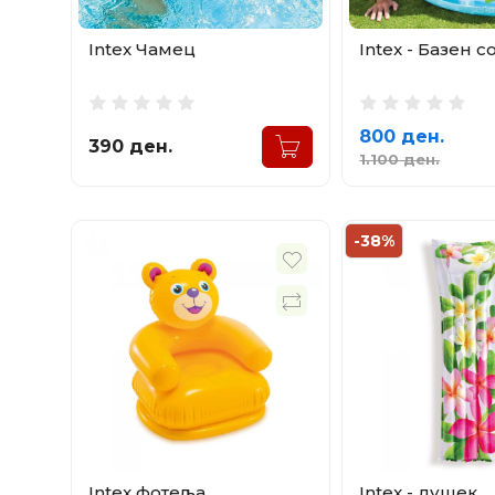
Intex Чамец
Intex - Базен 
800 ден.
390 ден.
1.100 ден.
-38%
Intex фотеља
Intex - душек