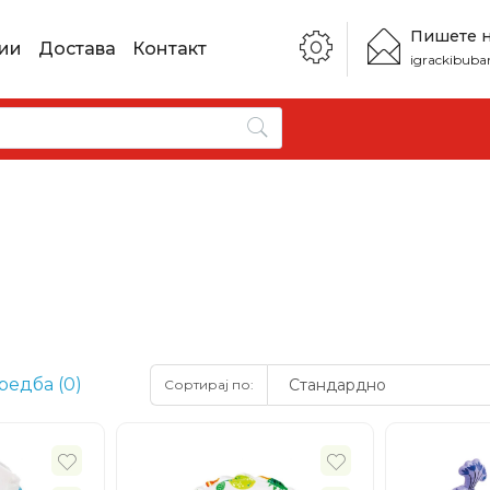
Пишете 
ии
Достава
Контакт
igrackibub
редба (0)
Сортирај по: