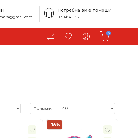
ни
Потребна ви е помош?
amara@gmail.com
070/841-712
0
Прикажи:
-18%