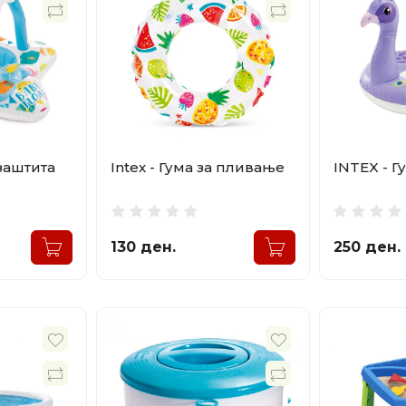
 заштита
Intex - Гума за пливање
INTEX - Г
130 ден.
250 ден.