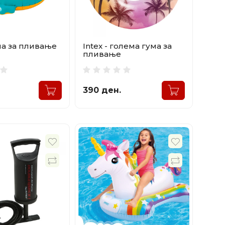
ума за пливање
Intex - голема гума за
пливање
390 ден.