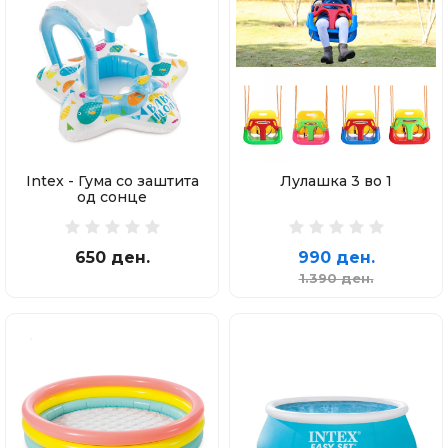
Intex - Гума со заштита
Лулашка 3 во 1
од сонце
650 ден.
990 ден.
1.390 ден.