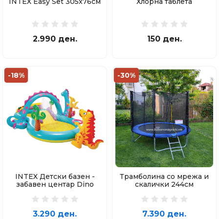
INTEX Easy Set 305x76см
Хлорна таблета
2.990 ден.
150 ден.
-18%
-30%
INTEX Детски базен -
Трамболина со мрежа и
забавен центар Dino
скалички 244см
Play
3.290 ден.
7.390 ден.