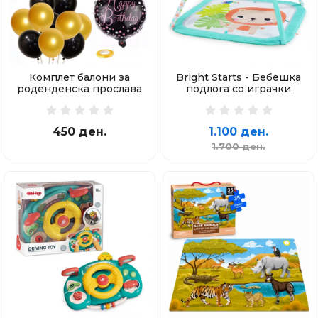
Комплет балони за
Bright Starts - Бебешка
роденденска прослава
подлога со играчки
450 ден.
1.100 ден.
1.700 ден.