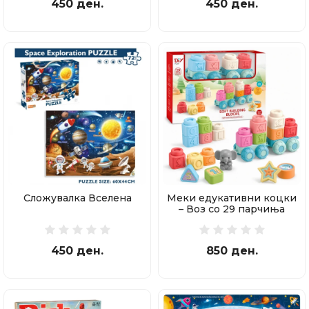
450 ден.
450 ден.
Сложувалка Вселена
Меки едукативни коцки
– Воз со 29 парчиња
450 ден.
850 ден.