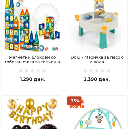
Магнетни блокови со
Dolu - Масичка за песок
тобоган стаза за топчиња
и вода
97 делови
1.290 ден.
2.390 ден.
-35%