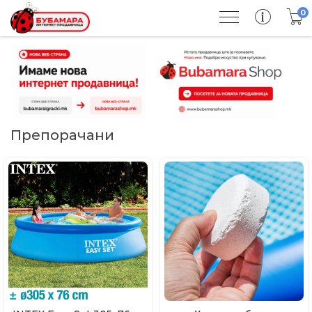
0
Препорачани