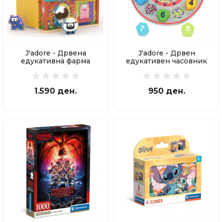
J'adore - Дрвена
J'adore - Дрвен
едукативна фарма
едукативен часовник
сортер
сортер
1.590 ден.
950 ден.