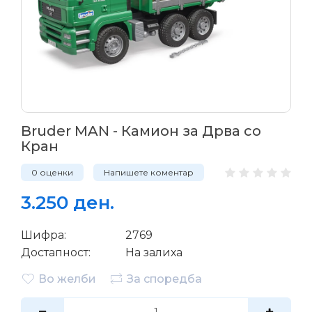
Bruder MAN - Камион за Дрва со
Кран
0 оценки
Напишете коментар
3.250 ден.
Шифра:
2769
Достапност:
На залиха
Во желби
За споредба