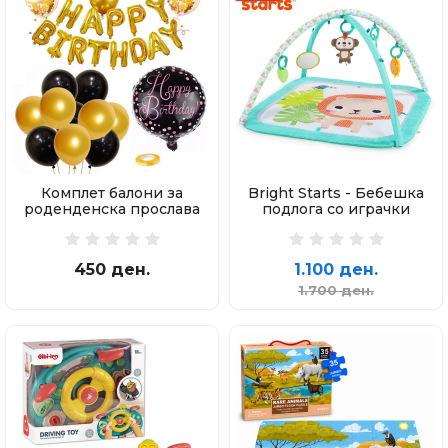
Комплет балони за
Bright Starts - Бебешка
роденденска прослава
подлога со играчки
450 ден.
1.100 ден.
1.700 ден.