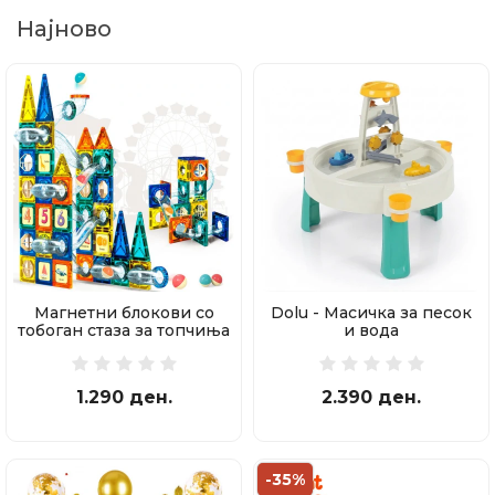
Најново
Магнетни блокови со
Dolu - Масичка за песок
тобоган стаза за топчиња
и вода
97 делови
1.290 ден.
2.390 ден.
-35%