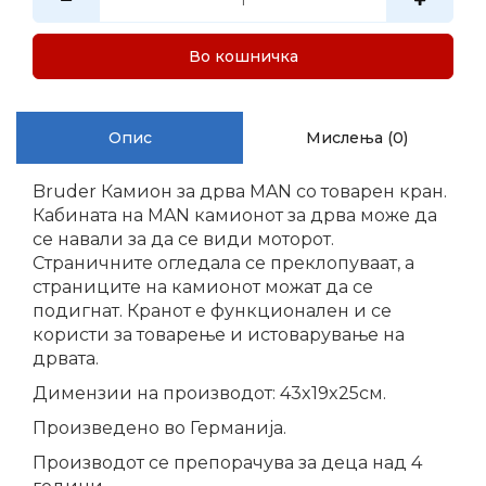
Во кошничка
Опис
Мислења (0)
Bruder Камион за дрва MAN со товарен кран.
Кабината на MAN камионот за дрва може да
се навали за да се види моторот.
Страничните огледала се преклопуваат, а
страниците на камионот можат да се
подигнат. Кранот е функционален и се
користи за товарење и истоварување на
дрвата.
Димензии на производот: 43x19x25см.
Произведено во Германија.
Производот се препорачува за деца над 4