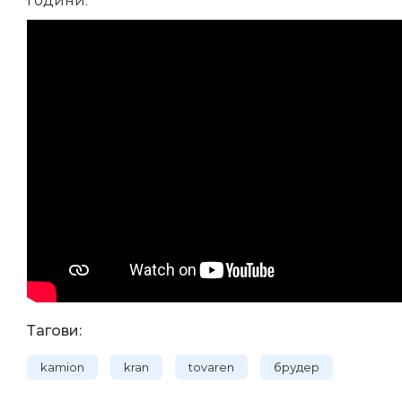
години.
Тагови:
kamion
kran
tovaren
брудер