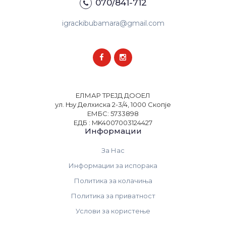
070/841-712
igrackibubamara@gmail.com
ЕЛМАР ТРЕЈД ДООЕЛ
ул. Њу Делхиска 2-3/4, 1000 Скопје
ЕМБС: 5733898
ЕДБ : MK4007003124427
Информации
За Нас
Информации за испорака
Политика за колачиња
Политика за приватност
Услови за користење