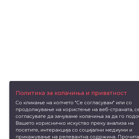
Политика за колачиња и приватност
Со кликање на копчето "Се согласувам" или со
продолжување на користење на веб-страната, с
согласувате да зачуваме колачиња за да го под
Вашето корисничко искуство преку анализа на
посетите, интеракција со социјални медиуми и
прикажување на релевантна содржина. Прочита