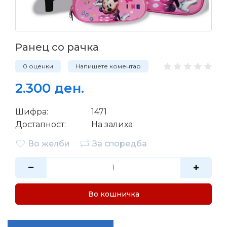
Ранец со рачка
0 оценки
Напишете коментар
2.300 ден.
Шифра:
1471
Достапност:
На залиха
Во желби
За споредба
Во кошничка