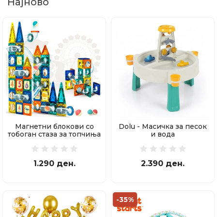
Најново
Магнетни блокови со
Dolu - Масичка за песок
тобоган стаза за топчиња
и вода
97 делови
1.290 ден.
2.390 ден.
-35%