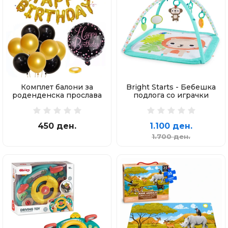
Комплет балони за
Bright Starts - Бебешка
роденденска прослава
подлога со играчки
450 ден.
1.100 ден.
1.700 ден.