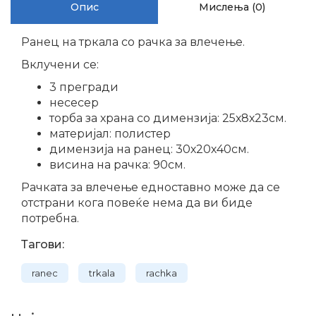
Опис
Мислења (0)
Ранец на тркала со рачка за влечење.
Вклучени се:
3 прегради
несесер
торба за храна со димензија: 25х8х23см.
материјал: полистер
димензија на ранец: 30х20х40см.
висина на рачка: 90см.
Рачката за влечење едноставно може да се
отстрани кога повеќе нема да ви биде
потребна.
Тагови:
ranec
trkala
rachka