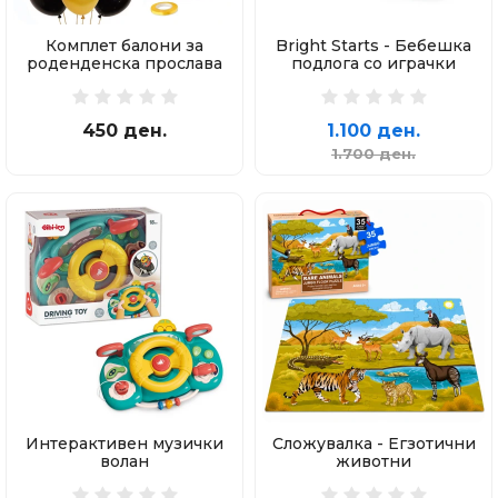
Комплет балони за
Bright Starts - Бебешка
роденденска прослава
подлога со играчки
450 ден.
1.100 ден.
1.700 ден.
Интерактивен музички
Сложувалка - Егзотични
волан
животни