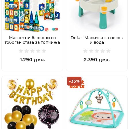
Магнетни блокови со
Dolu - Масичка за песок
тобоган стаза за топчиња
и вода
97 делови
1.290 ден.
2.390 ден.
-35%