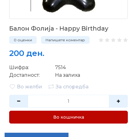
Балон Фолија - Happy Birthday
0 оценки
Напишете коментар
200 ден.
Шифра:
7514
Достапност:
На залиха
Во желби
За споредба
Во кошничка