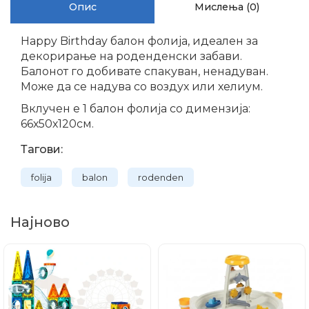
Опис
Мислења (0)
Happy Birthday балон фолија, идеалeн за
декорирање на роденденски забави.
Балонoт гo добивате спакуван, ненадуван.
Може да се надува со воздух или хелиум.
Вклучен е 1 балон фолија со димензија:
66х50х120см.
Тагови:
folija
balon
rodenden
Најново