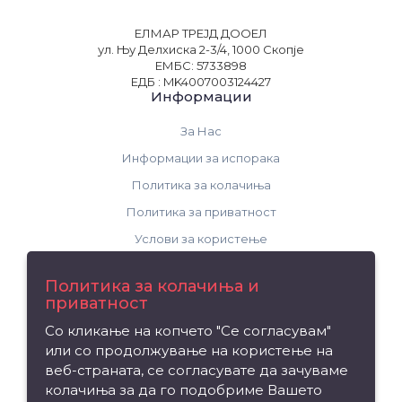
ЕЛМАР ТРЕЈД ДООЕЛ
ул. Њу Делхиска 2-3/4, 1000 Скопје
ЕМБС: 5733898
ЕДБ : MK4007003124427
Информации
За Нас
Информации за испорака
Политика за колачиња
Политика за приватност
Услови за користење
Поддршка
Политика за колачиња и
приватност
Контакт
Со кликање на копчето "Се согласувам"
Рекламација на производ
или со продолжување на користење на
Мапа на сајтот
веб-страната, се согласувате да зачуваме
колачиња за да го подобриме Вашето
Издвојуваме