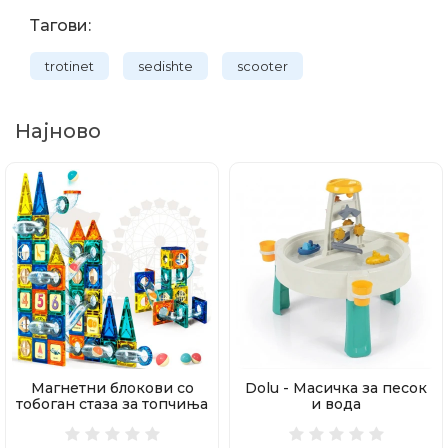
Тагови:
trotinet
sedishte
scooter
Најново
Магнетни блокови со
Dolu - Масичка за песок
тобоган стаза за топчиња
и вода
97 делови