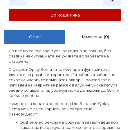
Во кошничка
Опис
Мислења (0)
Со вас во секоја авантура, од година во година, без
разлика на ситуацијата, ќе уживате во забавата на
отворено!
Скутерот Qplay Sema ги комбинира и функциите на
скутер и на pushbike, гарантирајќи забава и забава во
текот на часовите поминати надвор. Производот е
изграден на издржлива рамка од алуминиумска легура,
заедно со цврста палуба која може да издржи до 50кг и
ќе биде удобна.
Наменет за деца на возраст од 1 до 6 години, Qplay
Sema може да се користи во неверојатна
разновидност:
pushbike во режија на родители за мали деца кои
сакаат да истражуваат само со очите за време на