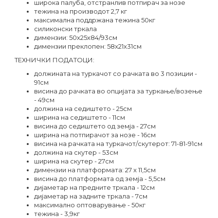
широка палуба, отстранлив потпирач за нозе
тежина на производот 2,7 кг
максимална поддржана тежина 50кг
силиконски тркала
димензии: 50х25х84/93см
димензии преклопен: 58x21x31см
ТЕХНИЧКИ ПОДАТОЦИ:
должината на туркачот со рачката во 3 позиции -
91см
висина до рачката во опцијата за туркање/возење
- 49см
должина на седиштето - 25см
ширина на седиштето - 11см
висина до седиштето од земја - 27см
ширина на потпирачот за нозе - 16см
висина на рачката на туркачот/скутерот: 71-81-91см
должина на скутер - 53см
ширина на скутер - 27см
димензии на платформата: 27 x 11,5см
висина до платформата од земја - 5,5см
дијаметар на предните тркала - 12см
дијаметар на задните тркала - 7см
максимално оптоварување - 50кг
тежина - 3,9кг