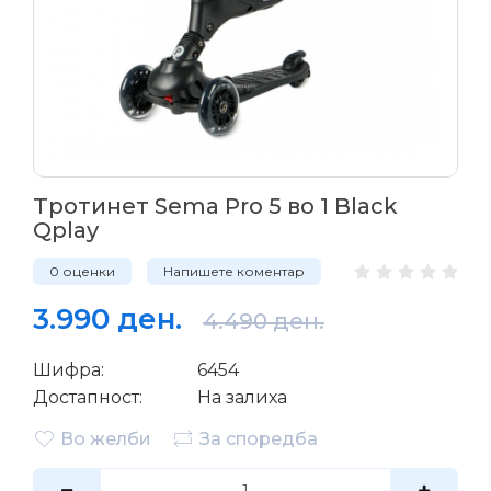
Тротинет Sema Pro 5 во 1 Black
Qplay
0 оценки
Напишете коментар
3.990 ден.
4.490 ден.
Шифра:
6454
Достапност:
На залиха
Во желби
За споредба