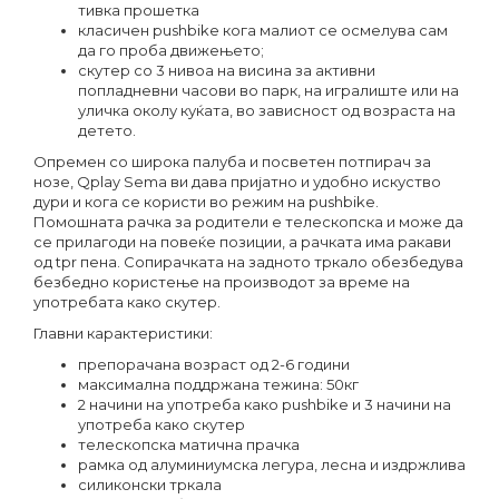
тивка прошетка
класичен pushbike кога малиот се осмелува сам
да го проба движењето;
скутер со 3 нивоа на висина за активни
попладневни часови во парк, на игралиште или на
уличка околу куќата, во зависност од возраста на
детето.
Опремен со широка палуба и посветен потпирач за
нозе, Qplay Sema ви дава пријатно и удобно искуство
дури и кога се користи во режим на pushbike.
Помошната рачка за родители е телескопска и може да
се прилагоди на повеќе позиции, а рачката има ракави
од tpr пена. Сопирачката на задното тркало обезбедува
безбедно користење на производот за време на
употребата како скутер.
Главни карактеристики:
препорачана возраст од 2-6 години
максимална поддржана тежина: 50кг
2 начини на употреба како pushbike и 3 начини на
употреба како скутер
телескопска матична прачка
рамка од алуминиумска легура, лесна и издржлива
силиконски тркала