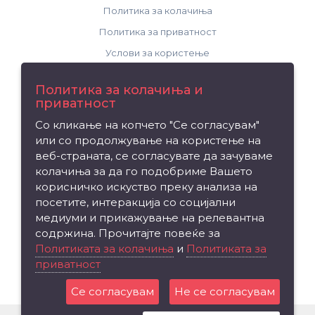
Политика за колачиња
Политика за приватност
Услови за користење
Поддршка
Политика за колачиња и
приватност
Контакт
Со кликање на копчето "Се согласувам"
Рекламација на производ
или со продолжување на користење на
Мапа на сајтот
веб-страната, се согласувате да зачуваме
колачиња за да го подобриме Вашето
Издвојуваме
корисничко искуство преку анализа на
посетите, интеракција со социјални
Брендови
медиуми и прикажување на релевантна
Вредносен ваучер
содржина. Прочитајте повеќе за
Партнерска програма
Политиката за колачиња
и
Политиката за
приватност
Промоции
Се согласувам
Не се согласувам