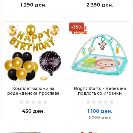
1.290 ден.
2.390 ден.
-35%
Комплет балони за
Bright Starts - Бебешка
роденденска прослава
подлога со играчки
450 ден.
1.100 ден.
1.700 ден.