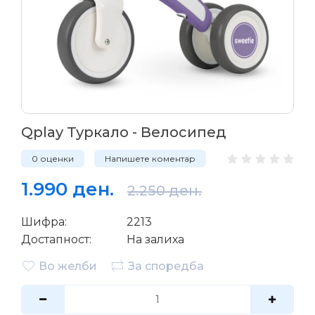
Qplay Туркало - Велосипед
0 оценки
Напишете коментар
1.990 ден.
2.250 ден.
Шифра:
2213
Достапност:
На залиха
Во желби
За споредба