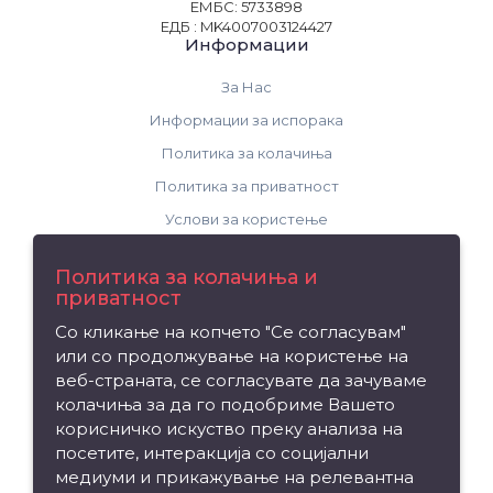
ЕМБС: 5733898
ЕДБ : MK4007003124427
Информации
За Нас
Информации за испорака
Политика за колачиња
Политика за приватност
Услови за користење
Поддршка
Политика за колачиња и
приватност
Контакт
Со кликање на копчето "Се согласувам"
Рекламација на производ
или со продолжување на користење на
Мапа на сајтот
веб-страната, се согласувате да зачуваме
колачиња за да го подобриме Вашето
Издвојуваме
корисничко искуство преку анализа на
посетите, интеракција со социјални
Брендови
медиуми и прикажување на релевантна
Вредносен ваучер