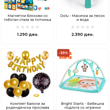
Магнетни блокови со
Dolu - Масичка за песок
тобоган стаза за топчиња
и вода
97 делови
1.290 ден.
2.390 ден.
-35%
Комплет балони за
Bright Starts - Бебешка
роденденска прослава
подлога со играчки