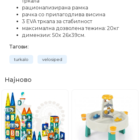
тркала
рационализирана рамка
рачка со прилагодлива висина
3 EVA тркала за стабилност
максимална дозволена тежина: 20кг
димензии: 50x 26x39см.
Тагови:
turkalo
velosiped
Најново