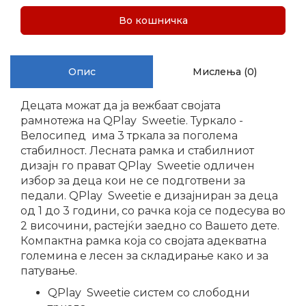
Во кошничка
Опис
Мислења (0)
Децата можат да ја вежбаат својата
рамнотежа на QPlay Sweetie. Туркало -
Велосипед има 3 тркала за поголема
стабилност. Лесната рамка и стабилниот
дизајн го прават QPlay Sweetie одличен
избор за деца кои не се подготвени за
педали. QPlay Sweetie е дизајниран за деца
од 1 до 3 години, со рачка која се подесува во
2 височини, растејќи заедно со Вашето дете.
Компактна рамка која со својата адекватна
големина е лесен за складирање како и за
патување.
QPlay Sweetie систем со слободни