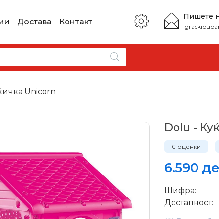
Пишете 
ии
Достава
Контакт
igrackibub
ќичка Unicorn
Dolu - Ку
0 оценки
6.590 де
Шифра:
Достапност: