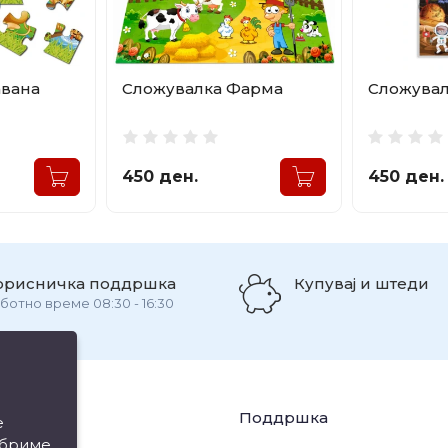
авана
Сложувалка Фарма
Сложувал
450 ден.
450 ден.
орисничка поддршка
Купувај и штеди
ботно време 08:30 - 16:30
ации
Поддршка
е
обриме