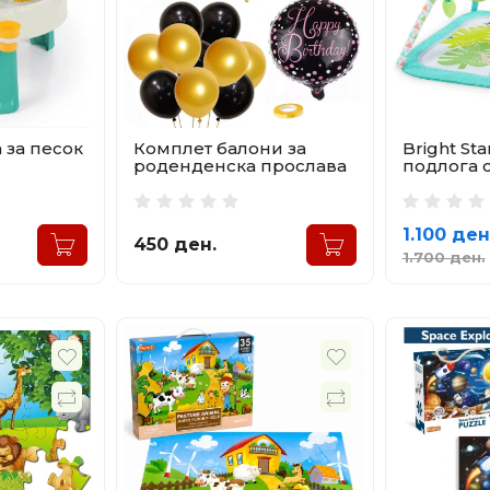
 за песок
Комплет балони за
Bright St
роденденска прослава
подлога 
1.100 ден
450 ден.
1.700 ден.