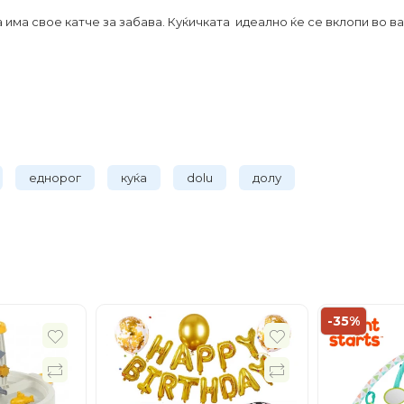
а има свое катче за забава. Куќичката идеално ќе се вклопи во в
еднорог
куќа
dolu
долу
-35%