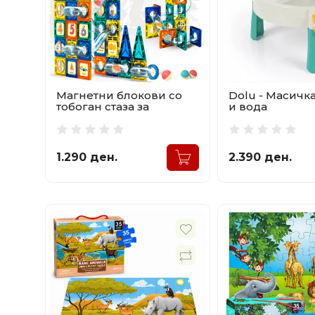
Магнетни блокови со
Dolu - Масичка
тобоган стаза за
и вода
топчиња 97 делови
1.290 ден.
2.390 ден.