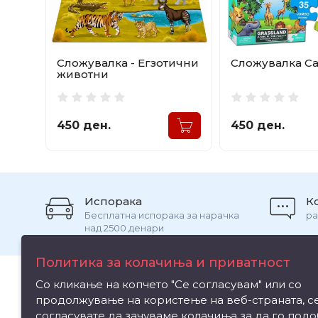
Сложувалка - Егзотични
Сложувалка С
животни
450 ден.
450 ден.
Испорака
К
Бесплатна испорака за нарачка
ра
над 2500 денари
Политика за колачиња и приватност
Со кликање на копчето "Се согласувам" или со
Информ
070/841-712
продолжување на користење на веб-страната, с
согласувате да зачуваме колачиња за да го под
igrackibubamara@gmail.com