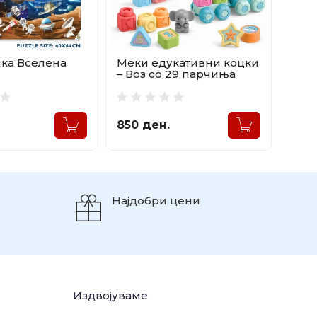
ка Вселена
Меки едукативни коцки
– Воз со 29 парчиња
850 ден.
Најдобри цени
Издвојуваме