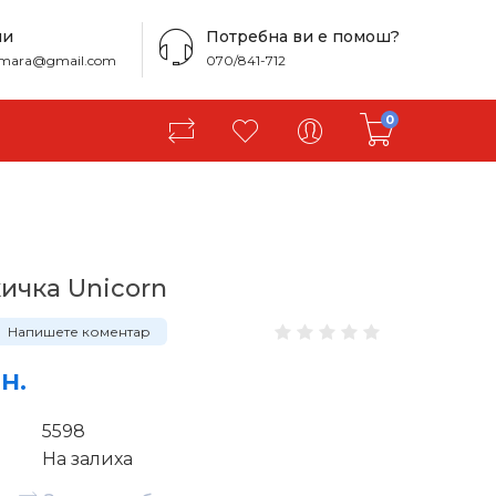
ни
Потребна ви е помош?
amara@gmail.com
070/841-712
0
ќичка Unicorn
Напишете коментар
н.
5598
На залиха