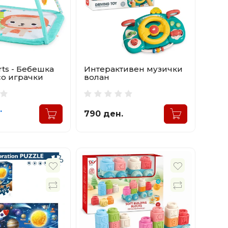
arts - Бебешка
Интерактивен музички
со играчки
волан
.
790 ден.