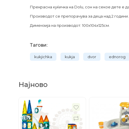
Прекрасна куќичка на Dolu, сон на секое дете е д
Производот се препорачува за деца над 2 години.
Димензија на производот: 100х104х125см.
Тагови:
kukjichka
kukja
dvor
ednorog
Најново