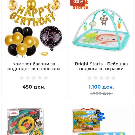
-35%
Комплет балони за
Bright Starts - Бебешка
роденденска прослава
подлога со играчки
450 ден.
1.100 ден.
1.700 ден.