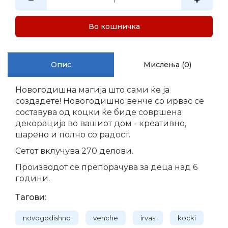
Во кошничка
Опис
Мислења (0)
Новогодишна магија што сами ќе ја
создадете! Новогодишно венче со ирвас се
составува од коцки ќе биде совршена
декорација во вашиот дом - креативно,
шарено и полно со радост.
Сетот вклучува 270 делови.
Производот се препорачува за деца над 6
години.
Тагови:
novogodishno
venche
irvas
kocki