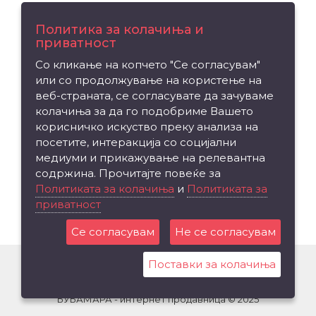
Поддршка
Политика за колачиња и
приватност
Контакт
Со кликање на копчето "Се согласувам"
Рекламација на производ
или со продолжување на користење на
Мапа на сајтот
веб-страната, се согласувате да зачуваме
колачиња за да го подобриме Вашето
Издвојуваме
корисничко искуство преку анализа на
посетите, интеракција со социјални
Брендови
медиуми и прикажување на релевантна
Вредносен ваучер
содржина. Прочитајте повеќе за
Партнерска програма
Политиката за колачиња
и
Политиката за
приватност
Промоции
Се согласувам
Не се согласувам
Поставки за колачиња
БУБАМАРА - интернет продавница © 2025