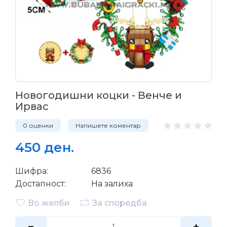
Новогодишни коцки - Венче и
Ирвас
0 оценки
Напишете коментар
450 ден.
Шифра:
6836
Достапност:
На залиха
Во желби
За споредба