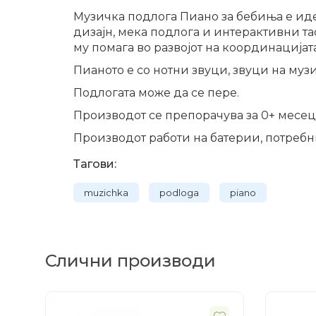
Музичка подлога Пиано за бебиња е иде
дизајн, мека подлога и интерактивни та
му помага во развојот на координацијата
Пианото е со нотни звуци, звуци на му
Подлогата може да се пере.
Производот се препорачува за 0+ месец
Производот работи на батерии, потребни 
Тагови:
muzichka
podloga
piano
Слични производи