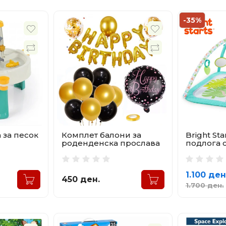
-35%
 за песок
Комплет балони за
Bright St
роденденска прослава
подлога 
1.100 ден
450 ден.
1.700 ден.