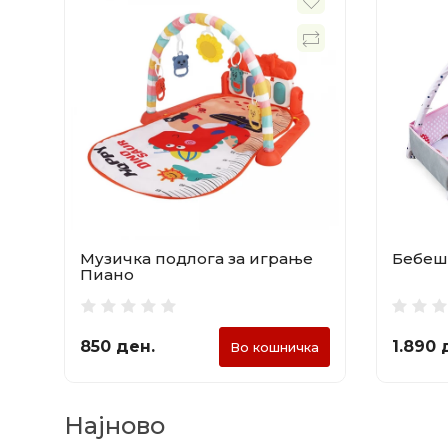
Музичка подлога за играње
Бебешк
Пиано
850 ден.
1.890 
Во кошничка
Најново