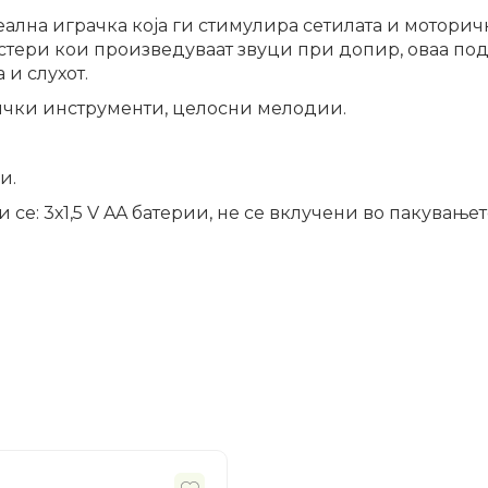
ална играчка која ги стимулира сетилата и моторичк
стери кои произведуваат звуци при допир, оваа под
 и слухот.
зички инструменти, целосни мелодии.
и.
се: 3х1,5 V AA батерии, не се вклучени во пакувањет