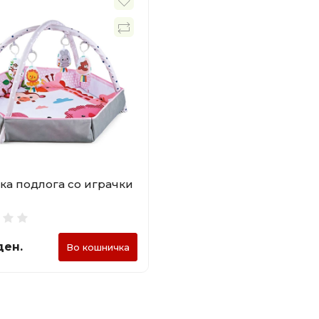
а подлога со играчки
ден.
Во кошничка