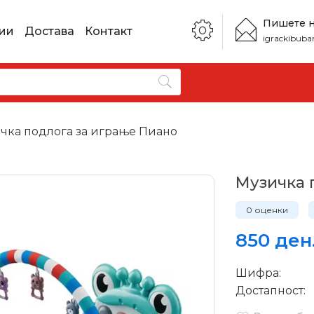
Пишете 
ии
Достава
Контакт
igrackibub
чка подлога за играње Пиано
Музичка 
0 оценки
850 ден
Шифра:
Достапност: