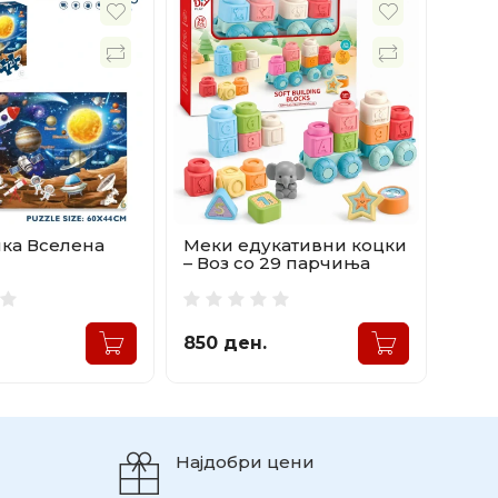
ка Вселена
Меки едукативни коцки
– Воз со 29 парчиња
850 ден.
Најдобри цени