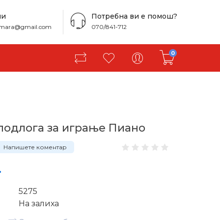
ни
Потребна ви е помош?
amara@gmail.com
070/841-712
0
подлога за играње Пиано
Напишете коментар
.
5275
На залиха