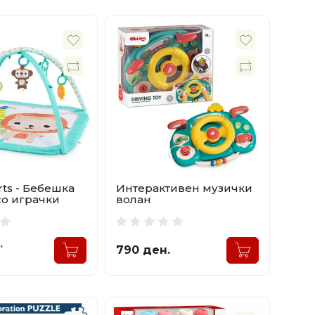
arts - Бебешка
Интерактивен музички
со играчки
волан
.
790 ден.