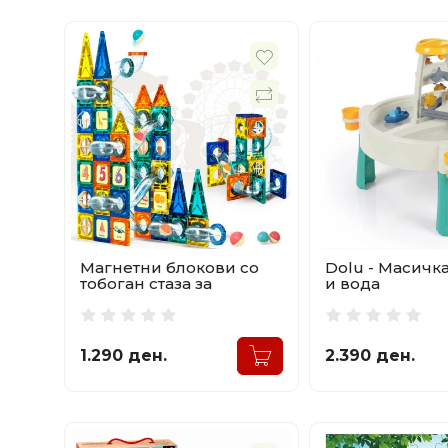
Магнетни блокови со
Dolu - Масичка
тобоган стаза за
и вода
топчиња 97 делови
1.290 ден.
2.390 ден.