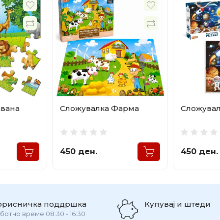
авана
Сложувалка Фарма
Сложувал
450 ден.
450 ден.
орисничка поддршка
Купувај и штеди
ботно време 08:30 - 16:30