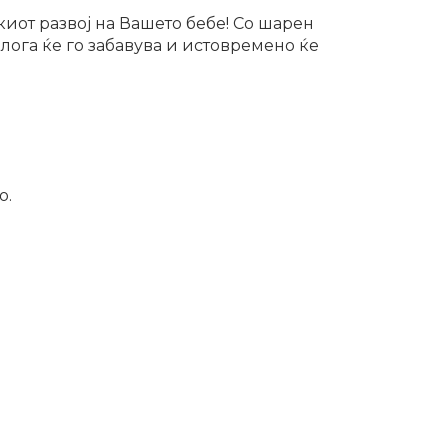
иот развој на Вашето бебе! Со шарен
лога ќе го забавува и истовремено ќе
о.