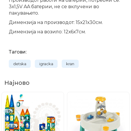
Производот работи на батерии, потребни се:
3х1,5V AA батерии, не се вклучени во
пакувањето.
Димензија на производот: 15х21х30см.
Димензија на возило: 12х6х7см.
Тагови:
detska
igracka
kran
Најново