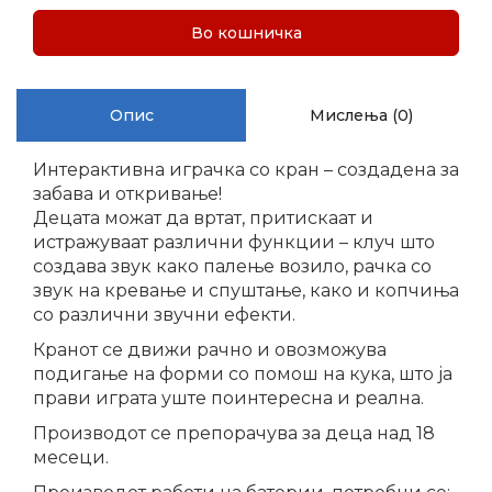
Во кошничка
Опис
Мислења (0)
Интерактивна играчка со кран – создадена за
забава и откривање!
Децата можат да вртат, притискаат и
истражуваат различни функции – клуч што
создава звук како палење возило, рачка со
звук на кревање и спуштање, како и копчиња
со различни звучни ефекти.
Кранот се движи рачно и овозможува
подигање на форми со помош на кука, што ја
прави играта уште поинтересна и реална.
Производот се препорачува за деца над 18
месеци.