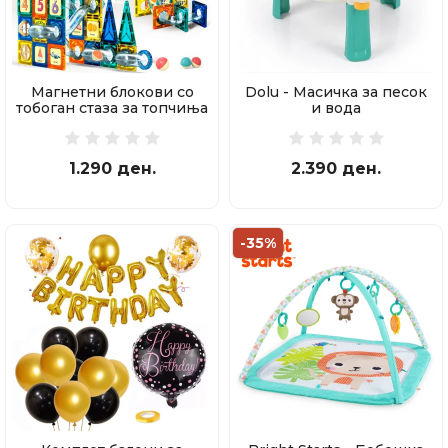
Магнетни блокови со
Dolu - Масичка за песок
тобоган стаза за топчиња
и вода
97 делови
1.290 ден.
2.390 ден.
-35%