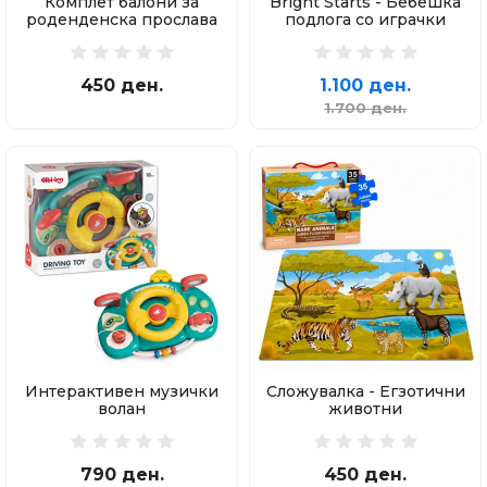
Комплет балони за
Bright Starts - Бебешка
роденденска прослава
подлога со играчки
450 ден.
1.100 ден.
1.700 ден.
Интерактивен музички
Сложувалка - Егзотични
волан
животни
790 ден.
450 ден.