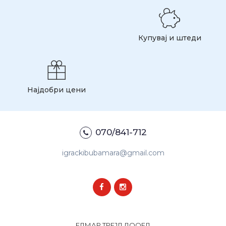
Купувај и штеди
Најдобри цени
070/841-712
igrackibubamara@gmail.com
ЕЛМАР ТРЕЈД ДООЕЛ