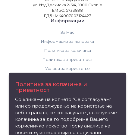
ул. Њу Делхиска 2-3/4, 1000 Скопје
ЕМБС: 5733898
ЕДБ : MK4007003124427
Информации
За Нас
Информации за испорака
Политика за колачиња
Политика за приватност
Услови за користење
Поддршка
Политика за колачиња и
приватност
Контакт
Со кликање на копчето "Се согласувам"
Рекламација на производ
или со продолжување на користење на
Мапа на сајтот
веб-страната, се согласувате да зачуваме
колачиња за да го подобриме Вашето
Издвојуваме
корисничко искуство преку анализа на
посетите, интеракција со социјални
Брендови