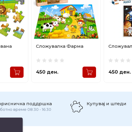
авана
Сложувалка Фарма
Сложувал
450 ден.
450 ден.
орисничка поддршка
Купувај и штеди
ботно време 08:30 - 16:30