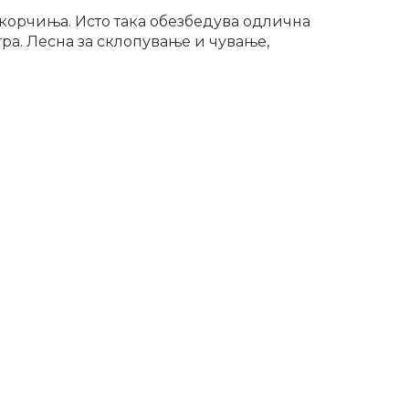
екорчиња. Исто така обезбедува одлична
ра. Лесна за склопување и чување,