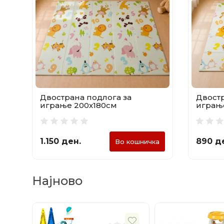
Двострана подлога за
Двостр
играње 200х180см
играње
1.150 ден.
890 д
Во кошничка
Најново