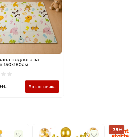
ана подлога за
 150х180см
ен.
Во кошничка
-35%