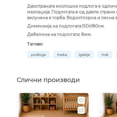
Двостраната еколошка подлога е одличн
изолација. Подлогата е од двете стран
вклучена е торба. Водоотпорна и лесна 
Димензија на подлогата:150х180см.
Дебелина на подлогата: 8мм.
Тагови:
podloga
meka
igranje
mat
Слични производи