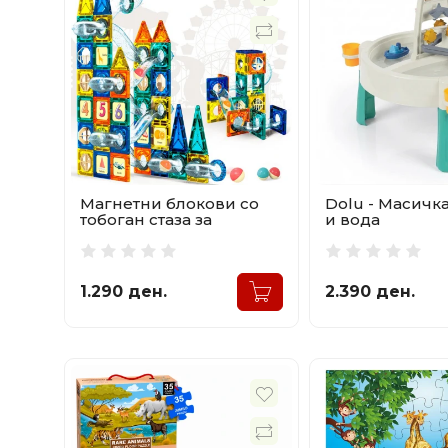
Магнетни блокови со
Dolu - Масичка
тобоган стаза за
и вода
топчиња 97 делови
1.290 ден.
2.390 ден.