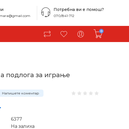
ни
Потребна ви е помош?
amara@gmail.com
070/841-712
0
а подлога за играње
м
Напишете коментар
.
6377
На залиха