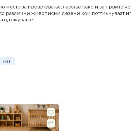
о место за превртување, лазење како и за првите ч
и со различни живописни дезени кои поттикнуваат иг
за одржување.
мат