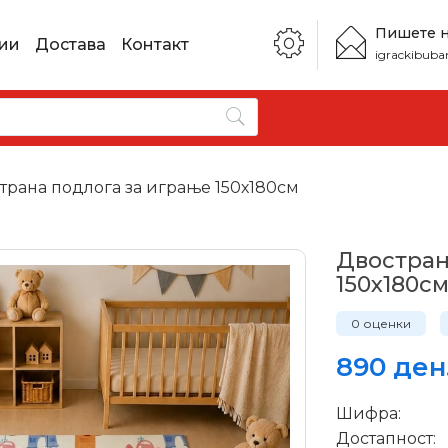
Пишете 
ии
Достава
Контакт
igrackibub
трана подлога за играње 150х180см
Двостран
150х180с
0 оценки
890 ден
Шифра:
Достапност: