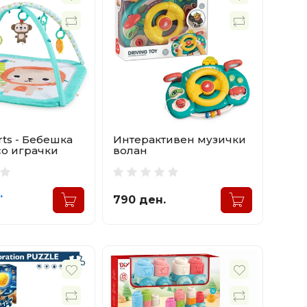
arts - Бебешка
Интерактивен музички
со играчки
волан
.
790 ден.