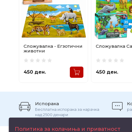
Сложувалка - Егзотични
Сложувалка С
животни
450 ден.
450 ден.
Испорака
К
Бесплатна испорака за нарачка
ра
над 2500 денари
Политика за колачиња и приватност