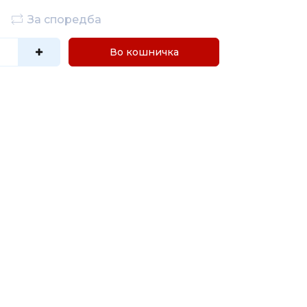
За споредба
Во кошничка