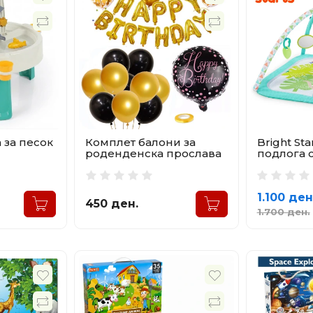
 за песок
Комплет балони за
Bright St
роденденска прослава
подлога 
1.100 ден
450 ден.
1.700 ден.