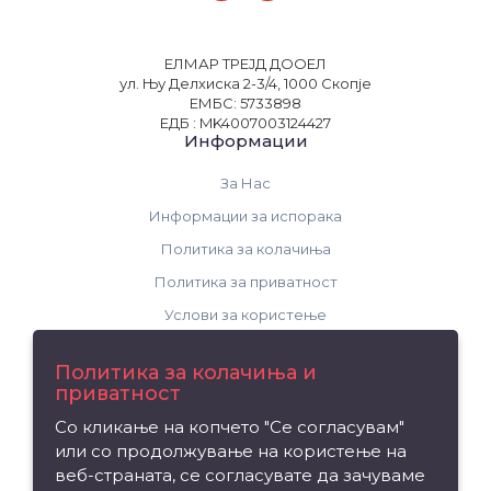
ЕЛМАР ТРЕЈД ДООЕЛ
ул. Њу Делхиска 2-3/4, 1000 Скопје
ЕМБС: 5733898
ЕДБ : MK4007003124427
Информации
За Нас
Информации за испорака
Политика за колачиња
Политика за приватност
Услови за користење
Поддршка
Политика за колачиња и
приватност
Контакт
Со кликање на копчето "Се согласувам"
Рекламација на производ
или со продолжување на користење на
Мапа на сајтот
веб-страната, се согласувате да зачуваме