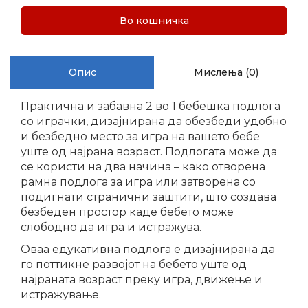
Во кошничка
Опис
Мислења (0)
Практична и забавна 2 во 1 бебешка подлога
со играчки, дизајнирана да обезбеди удобно
и безбедно место за игра на вашето бебе
уште од најрана возраст. Подлогата може да
се користи на два начина – како отворена
рамна подлога за игра или затворена со
подигнати странични заштити, што создава
безбеден простор каде бебето може
слободно да игра и истражува.
Оваа едукативна подлога е дизајнирана да
го поттикне развојот на бебето уште од
најраната возраст преку игра, движење и
истражување.