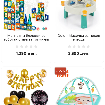
Магнетни блокови со
Dolu - Масичка за песок
тобоган стаза за топчиња
и вода
97 делови
1.290 ден.
2.390 ден.
-35%