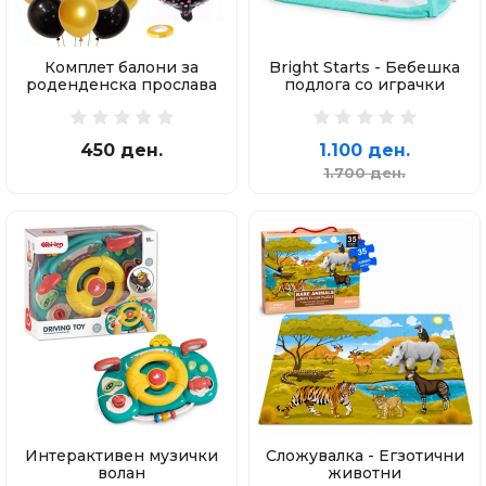
Комплет балони за
Bright Starts - Бебешка
роденденска прослава
подлога со играчки
450 ден.
1.100 ден.
1.700 ден.
Интерактивен музички
Сложувалка - Егзотични
волан
животни