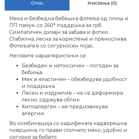
Опис
Мислења (0)
Мека и безбедна бебешка фотеља од плиш и
ПП памук, со 360° поддршка за грб.
Симпатичен дизајн за забава и фотки.
Стабилна, лесна за користење и пренослива.
Фотељата е со сигурносен појас.
Неговите карактеристики се:
Безбеден и нетоксичен – погоден за
бебиња.
Мек и еластичен – обезбедува удобност
и поддршка.
Лесен и издржлив – не се деформира
лесно, одржува облик.
Хипоалерген – не предизвикува
алергии.
Во комбинација со кадифената надворешна
површина, го прави столчето меко, удобно и
сигурно за бебето.