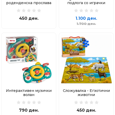
роденденска прослава
подлога со играчки
450 ден.
1.100 ден.
1.700 ден.
Интерактивен музички
Сложувалка - Егзотични
волан
животни
790 ден.
450 ден.