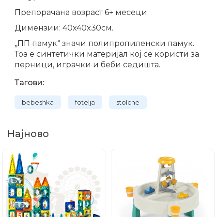
Препорачана возраст 6+ месеци.
Димензии: 40x40x30см.
,,ПП памук“ значи полипропиленски памук.
Тоа е синтетички материјал кој се користи за
перници, играчки и беби седишта.
Тагови:
bebеshka
fotelja
stolche
Најново