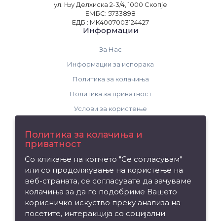
ул. Њу Делхиска 2-3/4, 1000 Скопје
ЕМБС: 5733898
ЕДБ : MK4007003124427
Информации
За Нас
Информации за испорака
Политика за колачиња
Политика за приватност
Услови за користење
Поддршка
Политика за колачиња и
приватност
Контакт
Со кликање на копчето "Се согласувам"
Рекламација на производ
или со продолжување на користење на
Мапа на сајтот
веб-страната, се согласувате да зачуваме
колачиња за да го подобриме Вашето
Издвојуваме
корисничко искуство преку анализа на
посетите, интеракција со социјални
Брендови