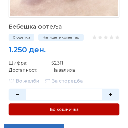
Бебешка фотеља
0 оценки
Напишете коментар
1.250 ден.
Шифра:
52311
Достапност:
На залиха
Во желби
За споредба
Во кошничка