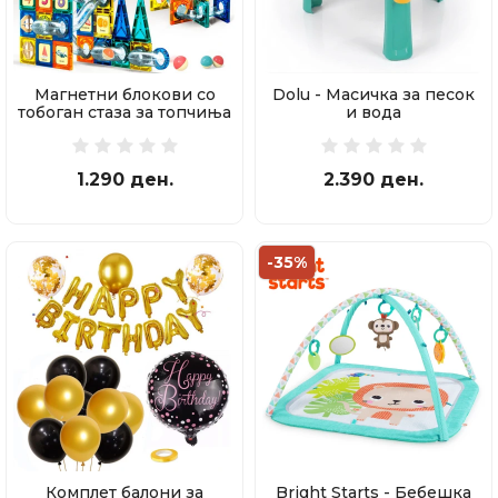
Магнетни блокови со
Dolu - Масичка за песок
тобоган стаза за топчиња
и вода
97 делови
1.290 ден.
2.390 ден.
-35%
Комплет балони за
Bright Starts - Бебешка