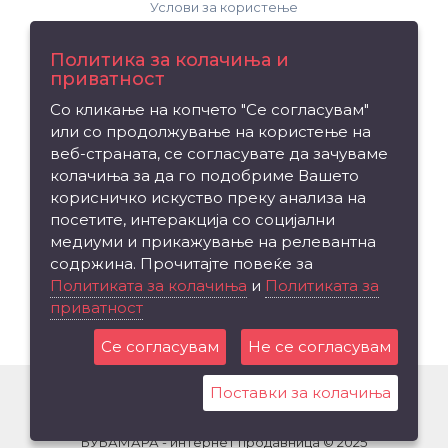
Услови за користење
Поддршка
Политика за колачиња и
приватност
Контакт
Со кликање на копчето "Се согласувам"
Рекламација на производ
или со продолжување на користење на
Мапа на сајтот
веб-страната, се согласувате да зачуваме
колачиња за да го подобриме Вашето
Издвојуваме
корисничко искуство преку анализа на
посетите, интеракција со социјални
Брендови
медиуми и прикажување на релевантна
Вредносен ваучер
содржина. Прочитајте повеќе за
Партнерска програма
Политиката за колачиња
и
Политиката за
приватност
Промоции
Се согласувам
Не се согласувам
Поставки за колачиња
БУБАМАРА - интернет продавница © 2025