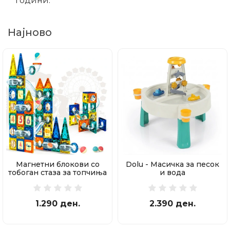
години.
Најново
Магнетни блокови со
Dolu - Масичка за песок
тобоган стаза за топчиња
и вода
97 делови
1.290 ден.
2.390 ден.