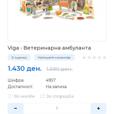
Viga - Ветеринарна амбуланта
0 оценки
Напишете коментар
1.430 ден.
1.590 ден.
Шифра:
4957
Достапност:
На залиха
Во желби
За споредба