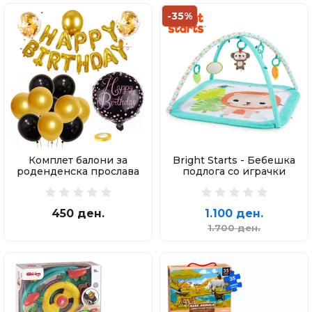
-35%
Комплет балони за
Bright Starts - Бебешка
роденденска прослава
подлога со играчки
450 ден.
1.100 ден.
1.700 ден.