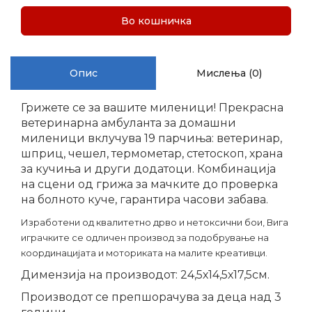
Во кошничка
Опис
Мислења (0)
Грижете се за вашите миленици! Прекрасна
ветеринарна амбуланта за домашни
миленици вклучува 19 парчиња: ветеринар,
шприц, чешел, термометар, стетоскоп, храна
за кучиња и други додатоци. Комбинација
на сцени од грижа за мачките до проверка
на болното куче, гарантира часови забава.
Изработени од квалитетно дрво и нетоксични бои, Вига
играчките се одличен производ за подобрување на
координацијата и моториката на малите креативци.
Димензија на производот: 24,5х14,5х17,5см.
Производот се препшорачува за деца над 3