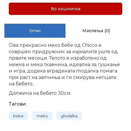
Во кошничка
Опис
Мислења (0)
Ова прекрасно меко бебе од Chicco е
совршен придружник за најмалите уште од
првите месеци. Телото е изработено од
нежна и мека ткаенина, идеална за гушкање
и игра, додека вградената глодалка помага
при раст на запчиња и ги смирува непцата
на бебето.
Должина на бебето 30см.
Тагови:
bebe
meko
glodalka