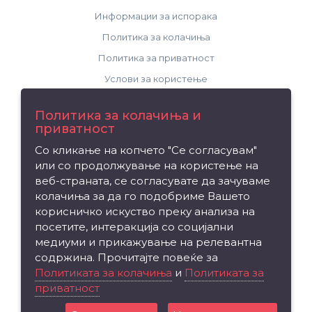
Информации за испорака
Политика за колачиња
Политика за приватност
Услови за користење
Поддршка
Политика за колачиња и
приватност
Контакт
Со кликање на копчето "Се согласувам"
Рекламација на производ
или со продолжување на користење на
Мапа на сајтот
веб-страната, се согласувате да зачуваме
колачиња за да го подобриме Вашето
Издвојуваме
корисничко искуство преку анализа на
посетите, интеракција со социјални
Брендови
медиуми и прикажување на релевантна
Вредносен ваучер
содржина. Прочитајте повеќе за
Партнерска програма
Политиката за колачиња
и
Политиката за
приватност
Промоции