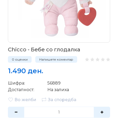
Chicco - Бебе со глодалка
0 оценки
Напишете коментар
1.490 ден.
Шифра:
56889
Достапност:
На залиха
Во желби
За споредба