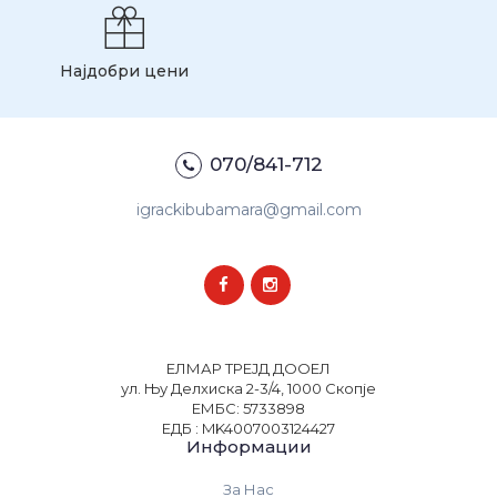
Најдобри цени
070/841-712
igrackibubamara@gmail.com
ЕЛМАР ТРЕЈД ДООЕЛ
ул. Њу Делхиска 2-3/4, 1000 Скопје
ЕМБС: 5733898
ЕДБ : MK4007003124427
Информации
За Нас