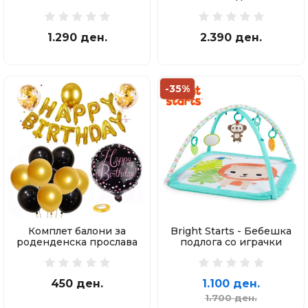
97 делови
1.290 ден.
2.390 ден.
-35%
Комплет балони за
Bright Starts - Бебешка
роденденска прослава
подлога со играчки
450 ден.
1.100 ден.
1.700 ден.