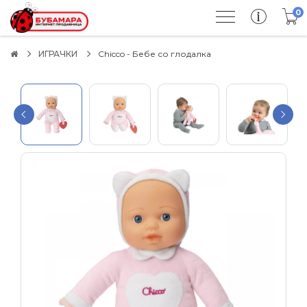
0
ИГРАЧКИ
Chicco - Бебе со глодалка