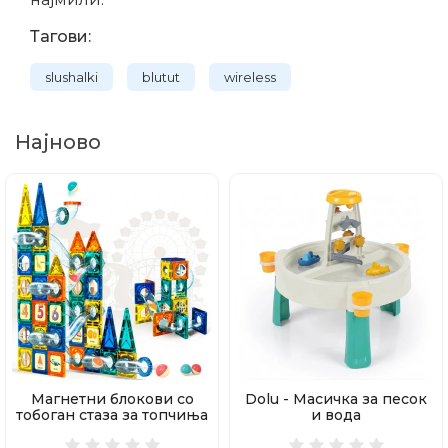
Тагови:
slushalki
blutut
wireless
Најново
Магнетни блокови со
Dolu - Масичка за песок
тобоган стаза за топчиња
и вода
97 делови