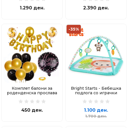
1.290 ден.
2.390 ден.
-35%
Комплет балони за
Bright Starts - Бебешка
роденденска прослава
подлога со играчки
450 ден.
1.100 ден.
1.700 ден.