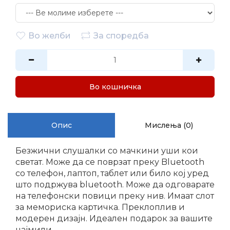
Во желби
За споредба
Во кошничка
Опис
Мислења (0)
Безжични слушалки со мачкини уши кои
светат. Може да се поврзат преку Bluetooth
со телефон, лаптоп, таблет или било кој уред
што подржува bluetooth. Може да одговарате
на телефонски повици преку нив. Имаат слот
за мемориска картичка. Преклоплив и
модерен дизајн. Идеален подарок за вашите
најмили.