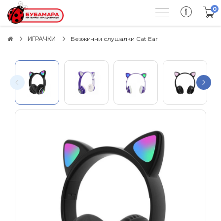
0
ИГРАЧКИ
Безжични слушалки Cat Ear