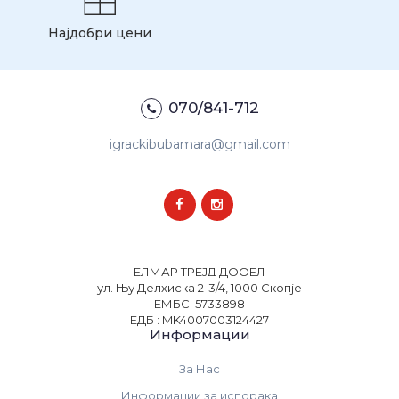
Најдобри цени
070/841-712
igrackibubamara@gmail.com
ЕЛМАР ТРЕЈД ДООЕЛ
ул. Њу Делхиска 2-3/4, 1000 Скопје
ЕМБС: 5733898
ЕДБ : MK4007003124427
Информации
За Нас
Информации за испорака