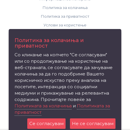
Политика за колачиња
Политика за приватност
Услови за користење
Поддршка
Политика за колачиња и
приватност
Контакт
Со кликање на копчето "Се согласувам"
Рекламација на производ
или со продолжување на користење на
Мапа на сајтот
веб-страната, се согласувате да зачуваме
колачиња за да го подобриме Вашето
Издвојуваме
корисничко искуство преку анализа на
посетите, интеракција со социјални
Брендови
медиуми и прикажување на релевантна
Вредносен ваучер
содржина. Прочитајте повеќе за
Партнерска програма
Политиката за колачиња
и
Политиката за
приватност
Промоции
Се согласувам
Не се согласувам