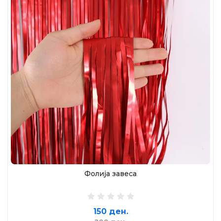
Фолија завеса
150 ден.