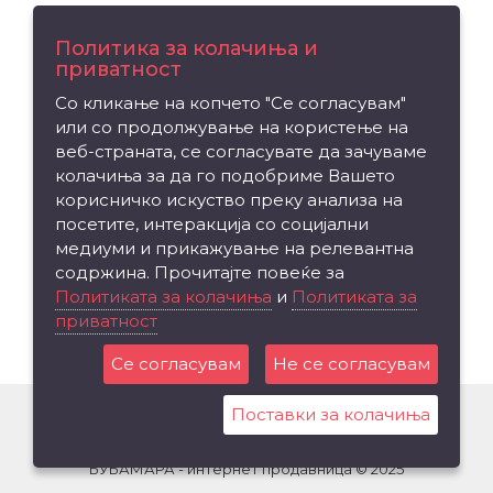
Поддршка
Политика за колачиња и
приватност
Контакт
Со кликање на копчето "Се согласувам"
Рекламација на производ
или со продолжување на користење на
Мапа на сајтот
веб-страната, се согласувате да зачуваме
колачиња за да го подобриме Вашето
Издвојуваме
корисничко искуство преку анализа на
посетите, интеракција со социјални
Брендови
медиуми и прикажување на релевантна
Вредносен ваучер
содржина. Прочитајте повеќе за
Партнерска програма
Политиката за колачиња
и
Политиката за
приватност
Промоции
Се согласувам
Не се согласувам
Поставки за колачиња
БУБАМАРА - интернет продавница © 2025