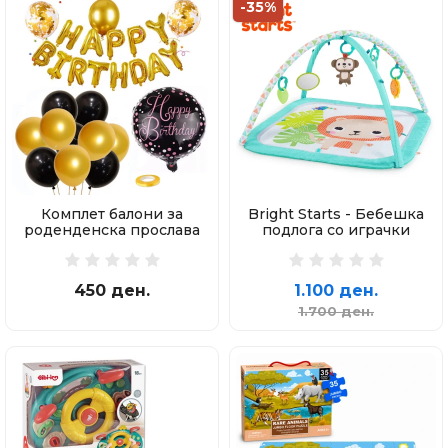
-35%
Комплет балони за
Bright Starts - Бебешка
роденденска прослава
подлога со играчки
450 ден.
1.100 ден.
1.700 ден.