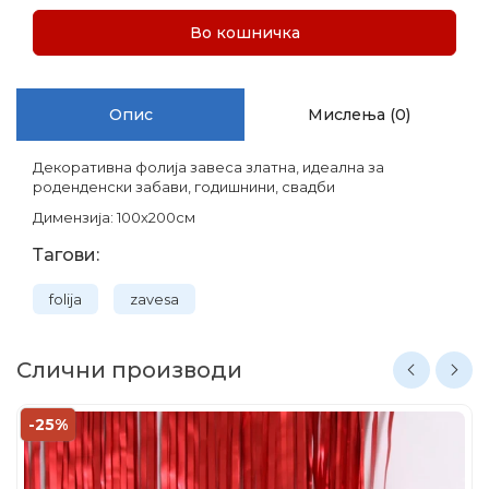
Во кошничка
Опис
Мислења (0)
Декоративна фолија завеса златна, идеална за
роденденски забави, годишнини, свадби
Димензија: 100х200см
Тагови:
folija
zavesa
Слични производи
-25%