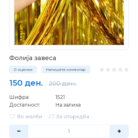
Фолија завеса
0 оценки
Напишете коментар
150 ден.
200 ден.
Шифра:
1521
Достапност:
На залиха
Во желби
За споредба