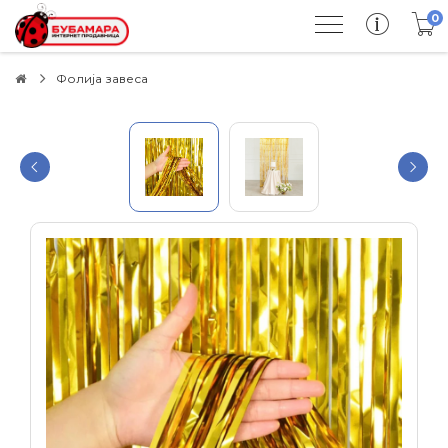
0
Фолија завеса