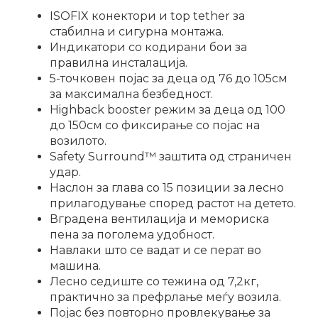
ISOFIX конектори и top tether за
стабилна и сигурна монтажа.
Индикатори со кодирани бои за
правилна инсталација.
5-точковен појас за деца од 76 до 105см
за максимална безбедност.
Highback booster режим за деца од 100
до 150см со фиксирање со појас на
возилото.
Safety Surround™ заштита од страничен
удар.
Наслон за глава со 15 позиции за лесно
прилагодување според растот на детето.
Вградена вентилација и мемориска
пена за поголема удобност.
Навлаки што се вадат и се перат во
машина.
Лесно седиште со тежина од 7,2кг,
практично за префрлање меѓу возила.
Појас без повторно провлекување за