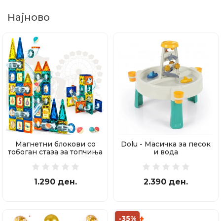
Најново
Магнетни блокови со
Dolu - Масичка за песок
тобоган стаза за топчиња
и вода
97 делови
1.290 ден.
2.390 ден.
-35%