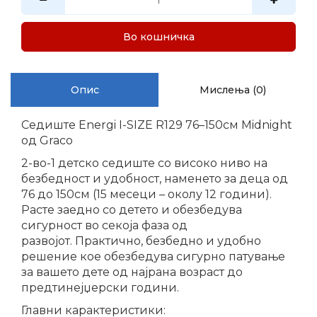
Во кошничка
Опис
Мислења (0)
Седиште Energi I-SIZE R129 76–150см Midnight
од Graco
2-во-1 детско седиште со високо ниво на
безбедност и удобност, наменето за деца од
76 до 150см (15 месеци – околу 12 години).
Расте заедно со детето и обезбедува
сигурност во секоја фаза од
развојот.
Практично, безбедно и удобно
решение кое обезбедува сигурно патување
за вашето дете од најрана возраст до
предтинејџерски години.
Главни карактеристики: