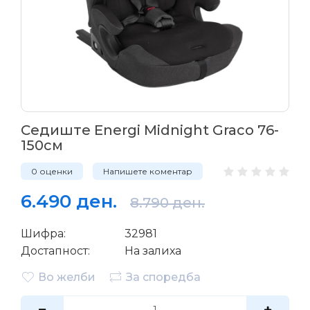
Седиште Energi Midnight Graco 76-
150см
0 оценки
Напишете коментар
6.490 ден.
8.790 ден.
Шифра:
32981
Достапност:
На залиха
Во желби
За споредба