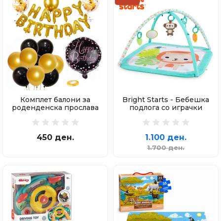
Комплет балони за
Bright Starts - Бебешка
роденденска прослава
подлога со играчки
450 ден.
1.100 ден.
1.700 ден.