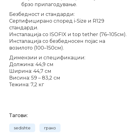
брзо прилагодување.
Безбедност и стандарди:
Сертифицирано според i-Size и R129
стандарди.
Инсталација со ISOFIX и top tether (76–105см).
Инсталација со безбедносен појас на
возилото (100–150см).
Димензии и спецификации:
Должина: 44,9 см
Ширина: 44,7 см
Висина: 59 – 83,2 см
Тежина: 7,2 кг
Тагови:
sedishte
грако