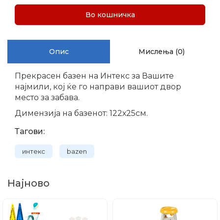
Во кошничка
Опис
Мислења (0)
Прекрасен базен на Интекс за Вашите
најмили, коj ќе го направи вашиот двор
место за забава.
Димензија на базенот: 122х25см.
Тагови:
интекс
bazen
Најново