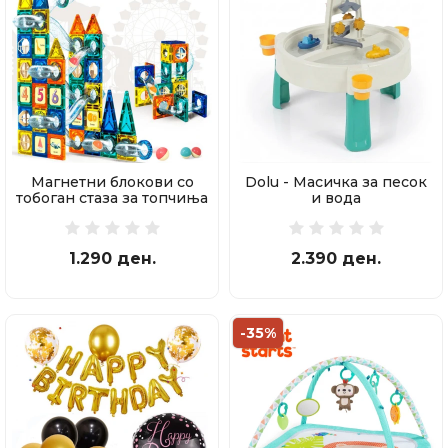
Магнетни блокови со
Dolu - Масичка за песок
тобоган стаза за топчиња
и вода
97 делови
1.290 ден.
2.390 ден.
-35%