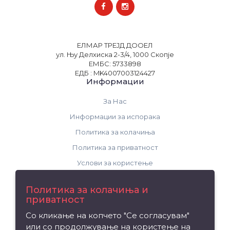
ЕЛМАР ТРЕЈД ДООЕЛ
ул. Њу Делхиска 2-3/4, 1000 Скопје
ЕМБС: 5733898
ЕДБ : MK4007003124427
Информации
За Нас
Информации за испорака
Политика за колачиња
Политика за приватност
Услови за користење
Поддршка
Политика за колачиња и
приватност
Контакт
Со кликање на копчето "Се согласувам"
Рекламација на производ
или со продолжување на користење на