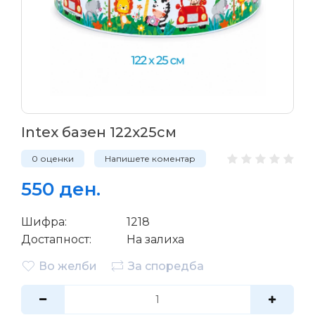
Intex базен 122х25см
0 оценки
Напишете коментар
550 ден.
Шифра:
1218
Достапност:
На залиха
Во желби
За споредба