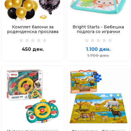
Комплет балони за
Bright Starts - Бебешка
роденденска прослава
подлога со играчки
450 ден.
1.100 ден.
1.700 ден.